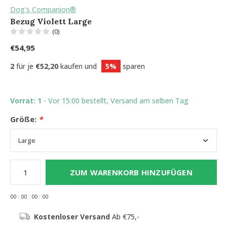
Dog's Companion®
Bezug Violett Large
(0)
€54,95
2
für je
€52,20
kaufen und
5%
sparen
Vorrat: 1
- Vor 15:00 bestellt, Versand am selben Tag
Größe:
*
ZUM WARENKORB HINZUFÜGEN
0
0
:
0
0
:
0
0
:
0
0
Kostenloser Versand
Ab €75,-