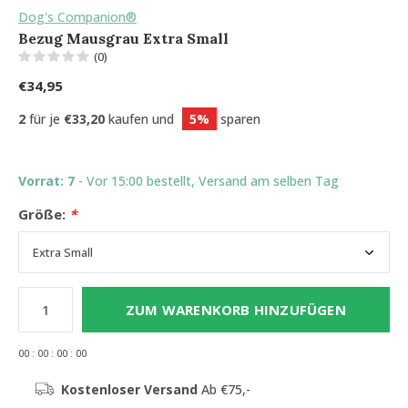
Dog's Companion®
Bezug Mausgrau Extra Small
(0)
€34,95
2
für je
€33,20
kaufen und
5%
sparen
Vorrat: 7
- Vor 15:00 bestellt, Versand am selben Tag
Größe:
*
ZUM WARENKORB HINZUFÜGEN
0
0
:
0
0
:
0
0
:
0
0
Kostenloser Versand
Ab €75,-