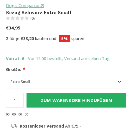
Dog's Companion®
Bezug Schwarz Extra Small
(0)
€34,95
2
für je
€33,20
kaufen und
5%
sparen
Vorrat: 6
- Vor 15:00 bestellt, Versand am selben Tag
Größe:
*
ZUM WARENKORB HINZUFÜGEN
0
0
:
0
0
:
0
0
:
0
0
Kostenloser Versand
Ab €75,-