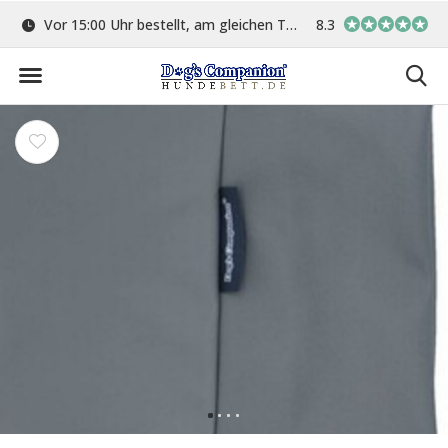
ge
Vor 15:00 Uhr bestellt, am gleichen Tag versand
8.3
In eigener Werkstat