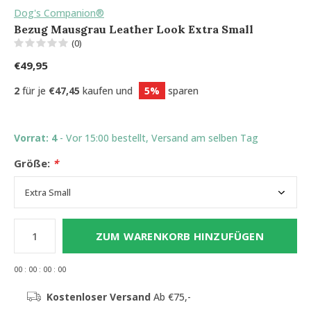
Dog's Companion®
Bezug Mausgrau Leather Look Extra Small
(0)
€49,95
2
für je
€47,45
kaufen und
5%
sparen
Vorrat: 4
- Vor 15:00 bestellt, Versand am selben Tag
Größe:
*
ZUM WARENKORB HINZUFÜGEN
0
0
:
0
0
:
0
0
:
0
0
Kostenloser Versand
Ab €75,-