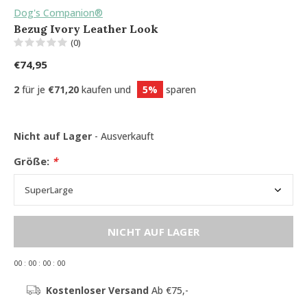
Dog's Companion®
Bezug Ivory Leather Look
(0)
€74,95
2
für je
€71,20
kaufen und
5%
sparen
Nicht auf Lager
- Ausverkauft
Größe:
*
NICHT AUF LAGER
0
0
:
0
0
:
0
0
:
0
0
Kostenloser Versand
Ab €75,-