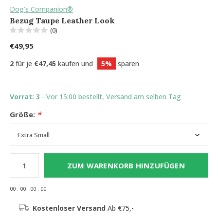
Dog's Companion®
Bezug Taupe Leather Look
(0)
€49,95
2
für je
€47,45
kaufen und
5%
sparen
Vorrat: 3
- Vor 15:00 bestellt, Versand am selben Tag
Größe:
*
ZUM WARENKORB HINZUFÜGEN
0
0
:
0
0
:
0
0
:
0
0
Kostenloser Versand
Ab €75,-