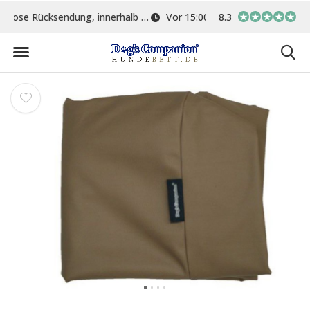
ge
Vor 15:00 Uhr bestellt, am gleichen Tag versand
8.3
In eigener Werkstat