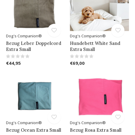
Dog's Companion®
Dog's Companion®
Bezug Leber Doppelcord
Hundebett White Sand
Extra Small
Extra Small
€44,95
€69,00
Dog's Companion®
Dog's Companion®
Bezug Ocean Extra Small
Bezug Rosa Extra Small