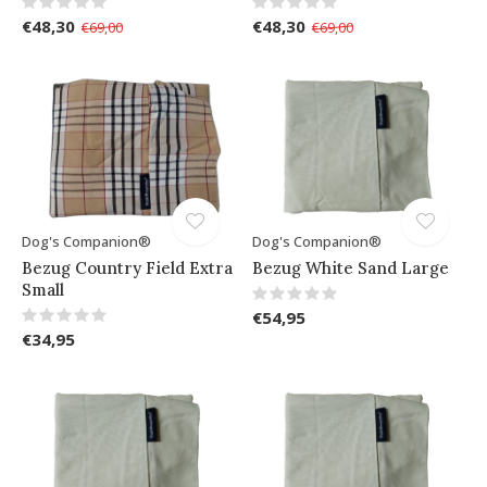
€48,30
€48,30
€69,00
€69,00
Dog's Companion®
Dog's Companion®
Bezug Country Field Extra
Bezug White Sand Large
Small
€54,95
€34,95