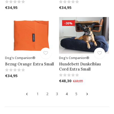
€34,95
€34,95
-30%
Dog's Companion®
Dog's Companion®
Bezug Orange Extra Small
Hundebett Dunkelblau
Cord Extra Small
€34,95
€48,30
€69,00
1
2
3
4
5