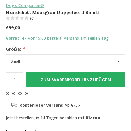
Dog's Companion®
Hundebett Mausgrau Doppelcord Small
(0)
€99,00
Vorrat: 4
- Vor 15:00 bestellt, Versand am selben Tag
Größe:
*
ZUM WARENKORB HINZUFÜGEN
0
0
:
0
0
:
0
0
:
0
0
Kostenloser Versand
Ab €75,-
Jetzt bestellen, in 14 Tagen bezahlen mit
Klarna