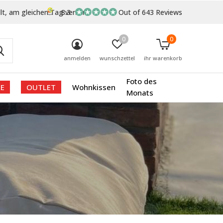
lt, am gleichen Tag versand
8.3
Out of 643 Reviews
0
0
anmelden
wunschzettel
ihr warenkorb
Foto des
E
OUTLET
Wohnkissen
Monats