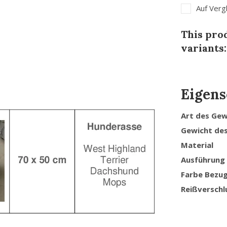
Auf Verg
This prod
variants:
Eigens
Art des Ge
Gewicht de
Material
Ausführung
Farbe Bezu
Reißverschl