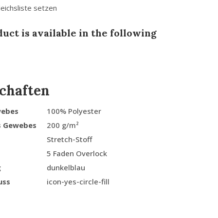
leichsliste setzen
uct is available in the following
chaften
webes
100% Polyester
s Gewebes
200 g/m²
Stretch-Stoff
5 Faden Overlock
g
dunkelblau
uss
icon-yes-circle-fill