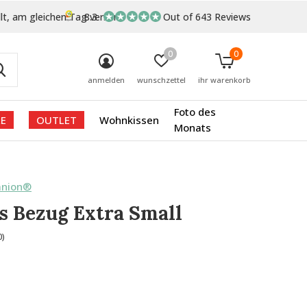
lt, am gleichen Tag versand
8.3
Out of 643 Reviews
0
0
anmelden
wunschzettel
ihr warenkorb
Foto des
E
OUTLET
Wohnkissen
Monats
anion®
s Bezug Extra Small
0)