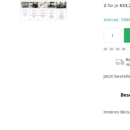
2
für je
€33,
Vorrat: 100
0
0
:
0
0
:
0
0
:
0
0
K
Ab
Jetzt bestel
Bes
Inneres Bez