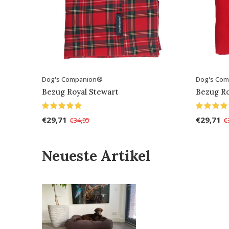
Dog's Companion®
Dog's Co
Bezug Royal Stewart
Bezug R
€29,71
€29,71
€34,95
€
Neueste Artikel