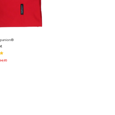
mpanion®
ot
34,95