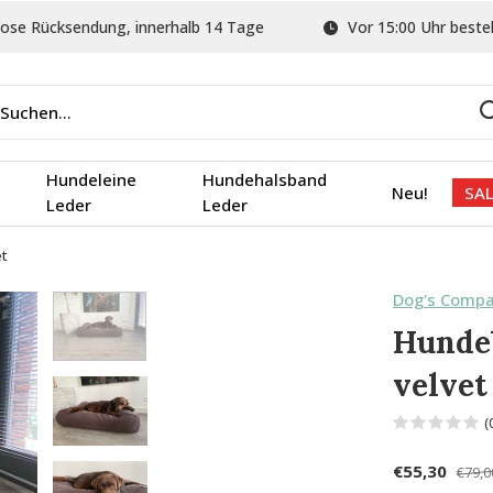
ose Rücksendung, innerhalb 14 Tage
Vor 15:00 Uhr bestel
Hundeleine
Hundehalsband
Neu!
SAL
Leder
Leder
et
Dog's Comp
Hundeb
velvet
(
€55,30
€79,0