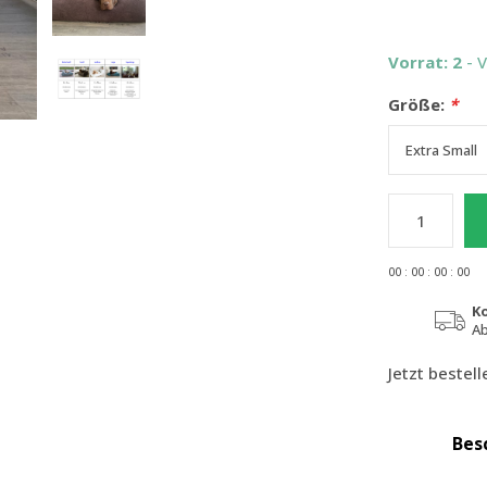
Vorrat: 2
- 
Größe:
*
0
0
:
0
0
:
0
0
:
0
0
K
Ab
Jetzt bestel
Bes