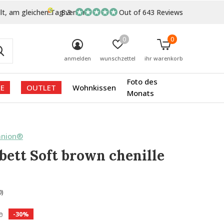
lt, am gleichen Tag versand
8.3
Out of 643 Reviews
0
0
anmelden
wunschzettel
ihr warenkorb
Foto des
E
OUTLET
Wohnkissen
Monats
anion®
ett Soft brown chenille
0)
-30%
0