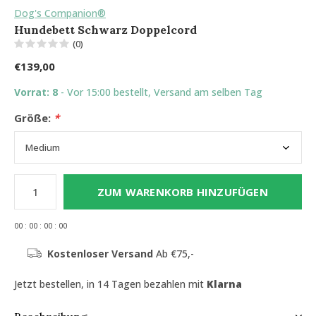
Dog's Companion®
Hundebett Schwarz Doppelcord
(0)
€139,00
Vorrat: 8
- Vor 15:00 bestellt, Versand am selben Tag
Größe:
*
ZUM WARENKORB HINZUFÜGEN
0
0
:
0
0
:
0
0
:
0
0
Kostenloser Versand
Ab €75,-
Jetzt bestellen, in 14 Tagen bezahlen mit
Klarna