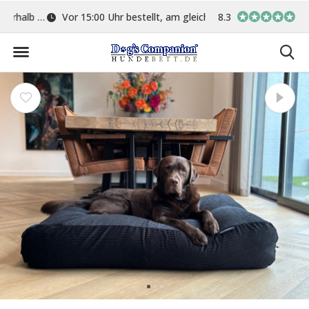
ge
Vor 15:00 Uhr bestellt, am gleichen Tag versand
8.3
In eigener Werkstat