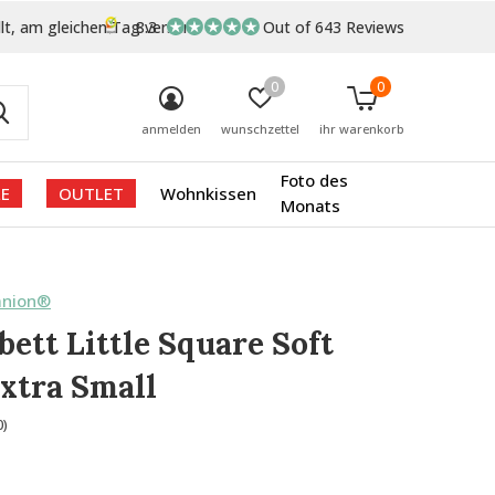
lt, am gleichen Tag versand
8.3
Out of 643 Reviews
0
0
anmelden
wunschzettel
ihr warenkorb
Foto des
E
OUTLET
Wohnkissen
Monats
anion®
ett Little Square Soft
xtra Small
0)