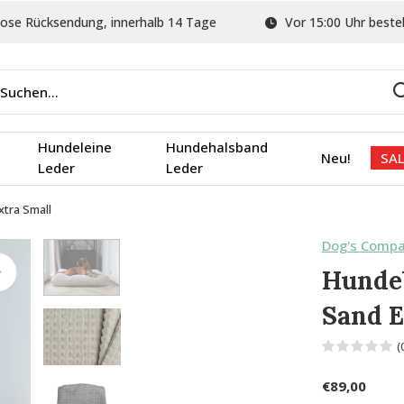
ose Rücksendung, innerhalb 14 Tage
Vor 15:00 Uhr bestel
Hundeleine
Hundehalsband
Neu!
SAL
Leder
Leder
xtra Small
Dog's Comp
Hundeb
Sand E
(
€89,00