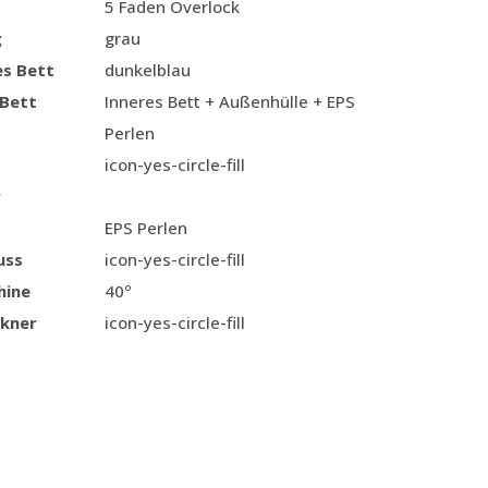
5 Faden Overlock
g
grau
es Bett
dunkelblau
 Bett
Inneres Bett + Außenhülle + EPS
Perlen
icon-yes-circle-fill
r
EPS Perlen
uss
icon-yes-circle-fill
hine
40º
kner
icon-yes-circle-fill