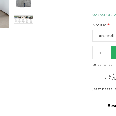
Vorrat: 4
- 
Größe:
*
0
0
:
0
0
:
0
0
:
0
0
K
Ab
Jetzt bestel
Bes