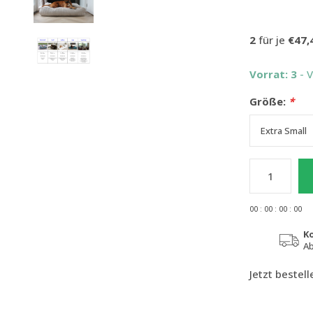
2
für je
€47,
Vorrat: 3
- 
Größe:
*
0
0
:
0
0
:
0
0
:
0
0
K
Ab
Jetzt bestel