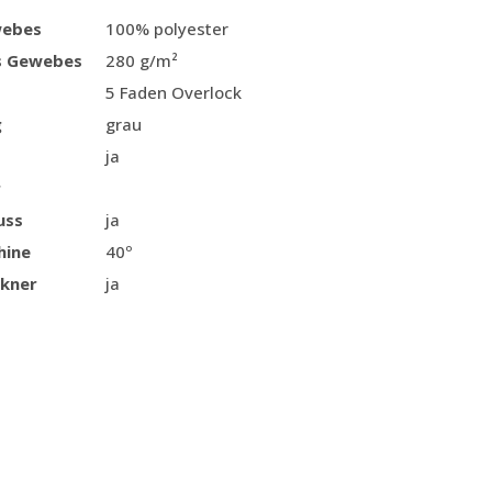
webes
100% polyester
s Gewebes
280 g/m²
5 Faden Overlock
g
grau
ja
r
uss
ja
hine
40º
kner
ja