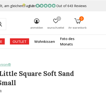
lt, am gleichen Tag versand
8.3
Out of 643 Reviews
0
0
anmelden
wunschzettel
ihr warenkorb
Foto des
E
OUTLET
Wohnkissen
Monats
anion®
Little Square Soft Sand
Small
0)