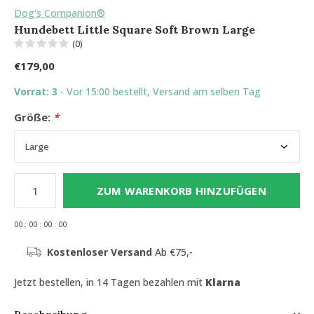
Dog's Companion®
Hundebett Little Square Soft Brown Large
(0)
€179,00
Vorrat: 3
- Vor 15:00 bestellt, Versand am selben Tag
Größe:
*
ZUM WARENKORB HINZUFÜGEN
0
0
:
0
0
:
0
0
:
0
0
Kostenloser Versand
Ab €75,-
Jetzt bestellen, in 14 Tagen bezahlen mit
Klarna