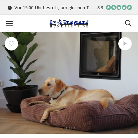
ge
Vor 15:00 Uhr bestellt, am gleichen Tag versand
8.3
In eigener Werkstat