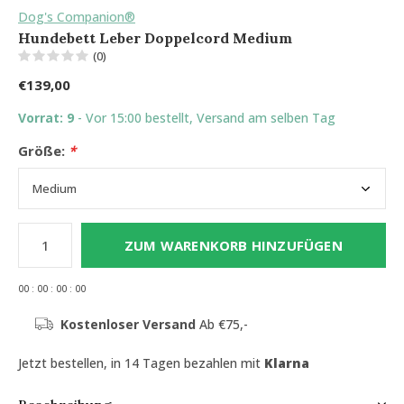
Dog's Companion®
Hundebett Leber Doppelcord Medium
(0)
€139,00
Vorrat: 9
- Vor 15:00 bestellt, Versand am selben Tag
Größe:
*
ZUM WARENKORB HINZUFÜGEN
0
0
:
0
0
:
0
0
:
0
0
Kostenloser Versand
Ab €75,-
Jetzt bestellen, in 14 Tagen bezahlen mit
Klarna