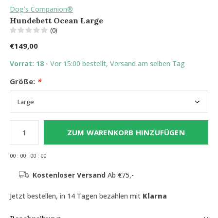
Dog's Companion®
Hundebett Ocean Large
(0)
€149,00
Vorrat: 18
- Vor 15:00 bestellt, Versand am selben Tag
Größe:
*
ZUM WARENKORB HINZUFÜGEN
0
0
:
0
0
:
0
0
:
0
0
Kostenloser Versand
Ab €75,-
Jetzt bestellen, in 14 Tagen bezahlen mit
Klarna