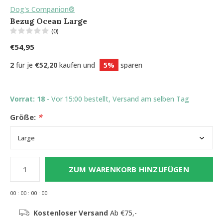
Dog's Companion®
Bezug Ocean Large
(0)
€54,95
2
für je
€52,20
kaufen und
5%
sparen
Vorrat: 18
- Vor 15:00 bestellt, Versand am selben Tag
Größe:
*
ZUM WARENKORB HINZUFÜGEN
0
0
:
0
0
:
0
0
:
0
0
Kostenloser Versand
Ab €75,-