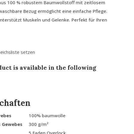
 aus 100 % robustem Baumwollstoff mit zeitlosem
waschbare Bezug ermöglicht eine einfache Pflege.
nterstützt Muskeln und Gelenke. Perfekt für Ihren
leichsliste setzen
uct is available in the following
chaften
webes
100% baumwolle
s Gewebes
300 g/m²
5 Faden Overlock