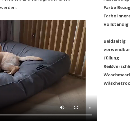
 werden.
Farbe Bezu
Farbe inner
Vollständig
Beidseitig
verwendba
Füllung
Reißverschl
Waschmasc
Wäschetroc