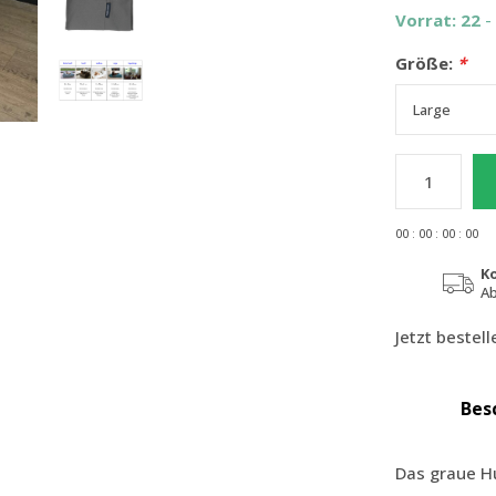
Vorrat: 22
-
Größe:
*
0
0
:
0
0
:
0
0
:
0
0
K
Ab
Jetzt bestel
Bes
Das graue Hu