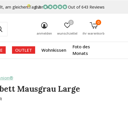
lt, am gleichen Tag versand
8.3
Out of 643 Reviews
0
0
anmelden
wunschzettel
ihr warenkorb
Foto des
E
OUTLET
Wohnkissen
Monats
anion®
bett Mausgrau Large
0)