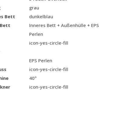
g
grau
es Bett
dunkelblau
 Bett
Inneres Bett + Außenhülle + EPS
Perlen
icon-yes-circle-fill
r
EPS Perlen
uss
icon-yes-circle-fill
hine
40º
kner
icon-yes-circle-fill