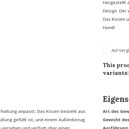
Hergestellt
Design. Der 
Das Kissen u
Hund!
Auf Verg
This prod
variants:
Eigens
erhaltung anpasst. Das Kissen besteht aus
Art des Ge
llung gefüllt ist, und einem Außenbezug.
Gewicht de
n versehen und verfügt über einen
Ausführung