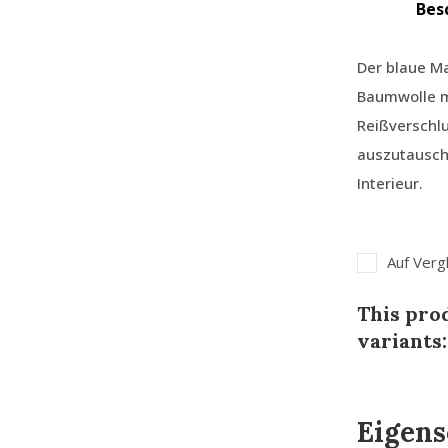
Bes
Der blaue M
Baumwolle m
Reißverschl
auszutausche
Interieur.
Auf Verg
This prod
variants:
Eigens