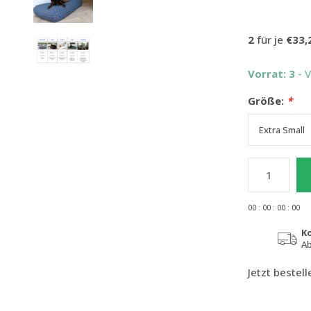
2
für je
€33,
Vorrat: 3
- 
Größe:
*
0
0
:
0
0
:
0
0
:
0
0
K
Ab
Jetzt bestel