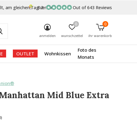
lt, am gleichen Tag versand
8.3
Out of 643 Reviews
0
0
anmelden
wunschzettel
ihr warenkorb
Foto des
E
OUTLET
Wohnkissen
Monats
anion®
Manhattan Mid Blue Extra
0)