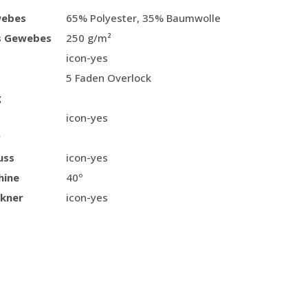
webes
65% Polyester, 35% Baumwolle
s Gewebes
250 g/m²
icon-yes
5 Faden Overlock
g
icon-yes
r
uss
icon-yes
hine
40º
kner
icon-yes