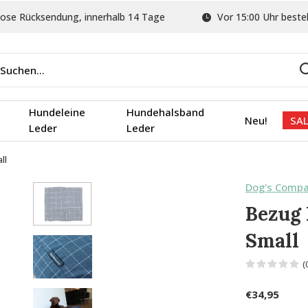
ose Rücksendung, innerhalb 14 Tage
Vor 15:00 Uhr bestel
Hundeleine
Hundehalsband
Neu!
SAL
Leder
Leder
ll
Dog's Comp
Bezug 
Small
(
€34,95