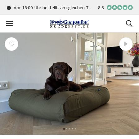
ge
Vor 15:00 Uhr bestellt, am gleichen Tag versand
8.3
In eigener Werkstat