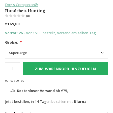
Dog's Companion®
Hundebett Hunting
(0)
€169,00
Vorrat: 26
- Vor 15:00 bestellt, Versand am selben Tag
Größe:
*
ZUM WARENKORB HINZUFÜGEN
0
0
:
0
0
:
0
0
:
0
0
Kostenloser Versand
Ab €75,-
Jetzt bestellen, in 14 Tagen bezahlen mit
Klarna