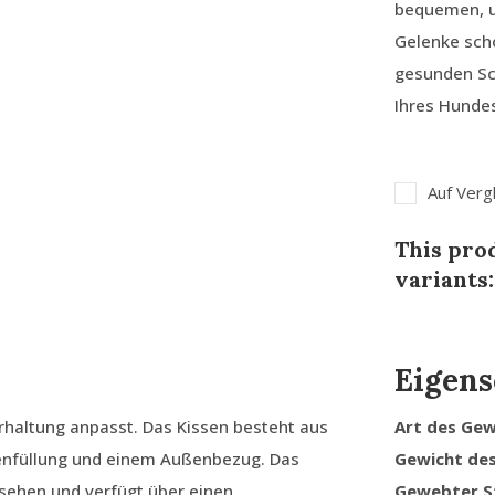
bequemen, u
Gelenke scho
gesunden Sch
Ihres Hundes
Auf Verg
This prod
variants:
Eigens
erhaltung anpasst. Das Kissen besteht aus
Art des Ge
lenfüllung und einem Außenbezug. Das
Gewicht de
rsehen und verfügt über einen
Gewebter S