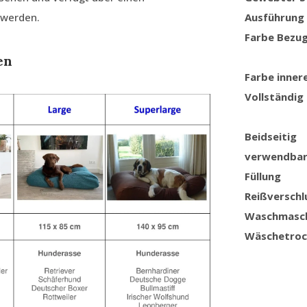
 werden.
Ausführung
Farbe Bezu
en
Farbe inner
Vollständig
Beidseitig
verwendba
Füllung
Reißverschl
Waschmasc
Wäschetroc