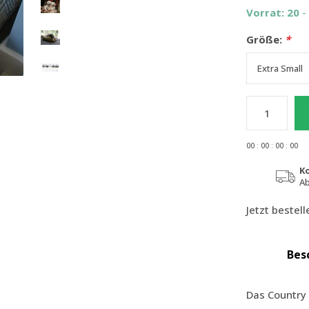
Vorrat: 20
-
Größe:
*
0
0
:
0
0
:
0
0
:
0
0
K
Ab
Jetzt bestel
Bes
Das Country 