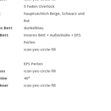
5 Faden Overlock
g
hauptsächlich Beige, Schwarz und
Rot
es Bett
dunkelblau
 Bett
Inneres Bett + Außenhülle + EPS
Perlen
icon-yes-circle-fill
r
EPS Perlen
uss
icon-yes-circle-fill
hine
40°
kner
icon-yes-circle-fill