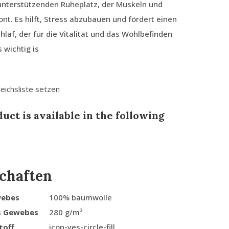
nterstützenden Ruheplatz, der Muskeln und
nt. Es hilft, Stress abzubauen und fördert einen
laf, der für die Vitalität und das Wohlbefinden
 wichtig is
leichsliste setzen
uct is available in the following
chaften
webes
100% baumwolle
s Gewebes
280 g/m²
toff
icon-yes-circle-fill