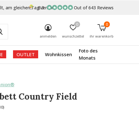
lt, am gleichen Tag versand
8.3
Out of 643 Reviews
0
0
anmelden
wunschzettel
ihr warenkorb
Foto des
E
OUTLET
Wohnkissen
Monats
anion®
ett Country Field
10)