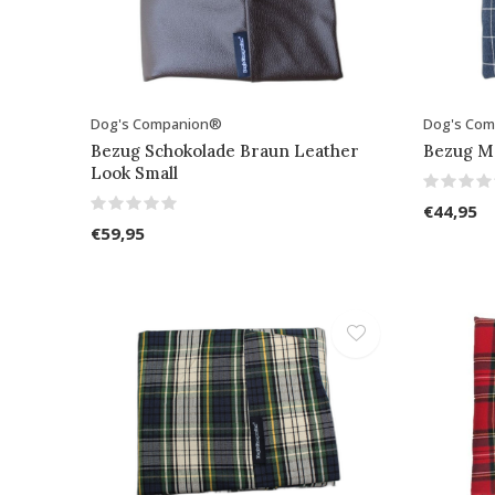
Dog's Companion®
Dog's Co
Bezug Schokolade Braun Leather
Bezug Ma
Look Small
€44,95
€59,95