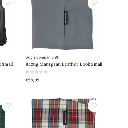
Dog's Companion®
 Small
Bezug Mausgrau Leather Look Small
€59,95