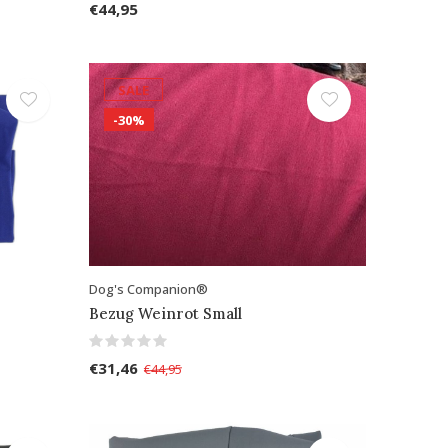
€44,95
SALE
-30%
Dog's Companion®
Bezug Weinrot Small
€31,46
€44,95