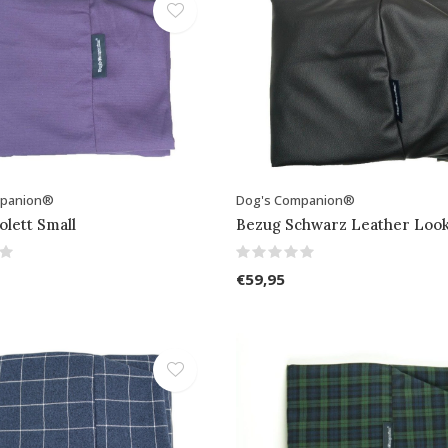
mpanion®
Dog's Companion®
olett Small
Bezug Schwarz Leather Look
€59,95