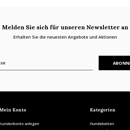
Melden Sie sich für unseren Newsletter an
Erhalten Sie die neuesten Angebote und Aktionen
ABONN
Mein Konto
Kategorien
Kundenkonto anlegen
Hundebetten