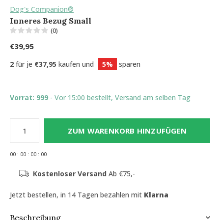
Dog's Companion®
Inneres Bezug Small
(0)
€39,95
2
für je
€37,95
kaufen und
5%
sparen
Vorrat: 999
- Vor 15:00 bestellt, Versand am selben Tag
ZUM WARENKORB HINZUFÜGEN
0
0
:
0
0
:
0
0
:
0
0
Kostenloser Versand
Ab €75,-
Jetzt bestellen, in 14 Tagen bezahlen mit
Klarna
Beschreibung