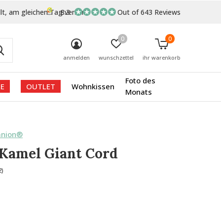
lt, am gleichen Tag versand
8.3
Out of 643 Reviews
0
0
anmelden
wunschzettel
ihr warenkorb
Foto des
E
OUTLET
Wohnkissen
Monats
anion®
Kamel Giant Cord
2)