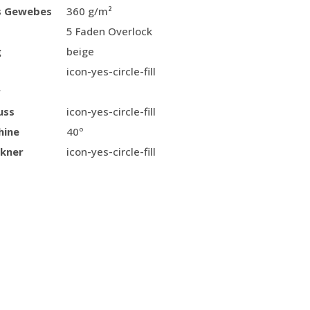
s Gewebes
360 g/m²
5 Faden Overlock
g
beige
icon-yes-circle-fill
r
uss
icon-yes-circle-fill
hine
40º
kner
icon-yes-circle-fill