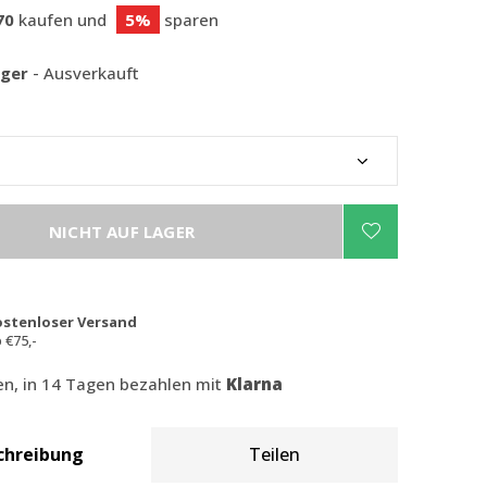
70
kaufen und
5%
sparen
ager
- Ausverkauft
NICHT AUF LAGER
ostenloser Versand
 €75,-
len, in 14 Tagen bezahlen mit
Klarna
chreibung
Teilen