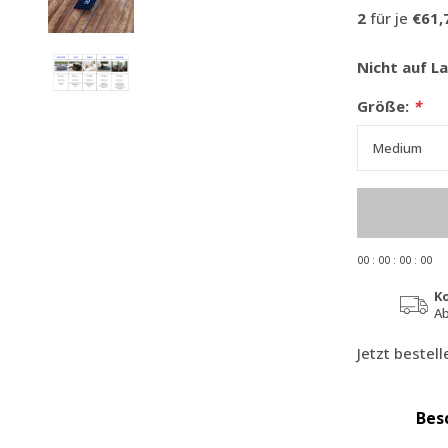
2
für je
€61,
Nicht auf L
Größe:
*
0
0
:
0
0
:
0
0
:
0
0
K
Ab
Jetzt bestel
Bes