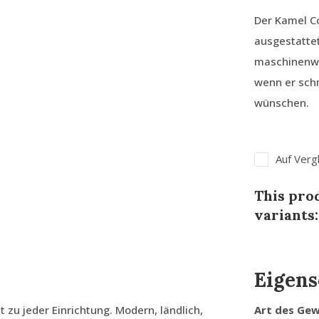
Der Kamel C
ausgestattet
maschinenwas
wenn er sch
wünschen.
Auf Verg
This prod
variants:
Eigens
zu jeder Einrichtung. Modern, ländlich,
Art des Ge