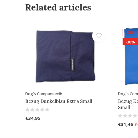
Related articles
SALE
-30%
Dog's Companion®
Dog's Co
Bezug Dunkelblau Extra Small
Bezug Ko
Small
€34,95
€31,46
€