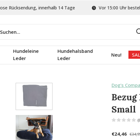
ose Rücksendung, innerhalb 14 Tage
Vor 15:00 Uhr bestel
Hundeleine
Hundehalsband
Neu!
SAL
Leder
Leder
Dog's Comp
Bezug 
Small
(
€24,46
€34,9