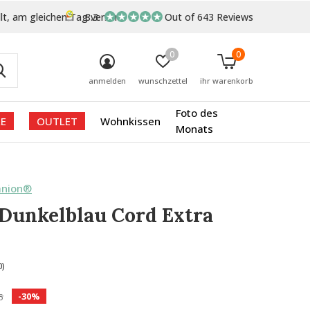
lt, am gleichen Tag versand
8.3
Out of 643 Reviews
0
0
anmelden
wunschzettel
ihr warenkorb
Foto des
E
OUTLET
Wohnkissen
Monats
anion®
Dunkelblau Cord Extra
0)
-30%
5