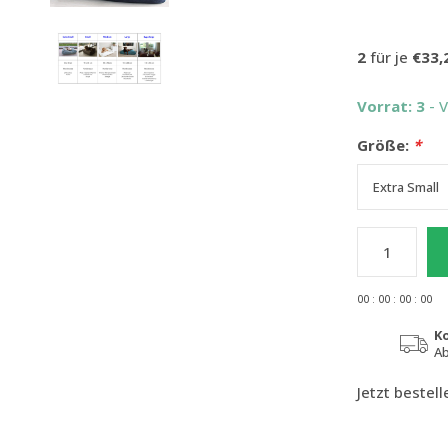
2
für je
€33,
Vorrat: 3
- 
Größe:
*
0
0
:
0
0
:
0
0
:
0
0
K
Ab
Jetzt bestel