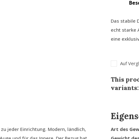
Bes
Das stabile 
echt starke 
eine exklusi
Auf Verg
This prod
variants:
Eigens
u jeder Einrichtung. Modern, ländlich,
Art des Ge
s Auge und für das Innere. Der Bezug hat
Gewicht de