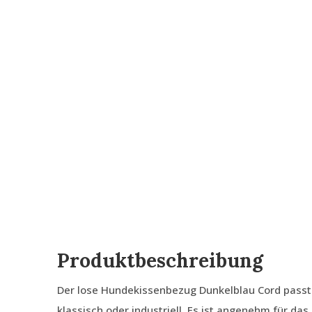
Produktbeschreibung
Der lose Hundekissenbezug Dunkelblau Cord passt z
klassisch oder industriell. Es ist angenehm für da