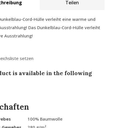
chreibung
Teilen
Dunkelblau-Cord-Hülle verleiht eine warme und
Ausstrahlung! Das Dunkelblau-Cord-Hülle verleiht
ve Ausstrahlung!
leichsliste setzen
uct is available in the following
chaften
webes
100% Baumwolle
s Gewebes
280 g/m²