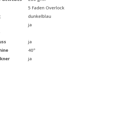
5 Faden Overlock
g
dunkelblau
ja
r
uss
ja
hine
40º
kner
ja