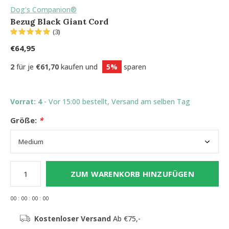
Dog's Companion®
Bezug Black Giant Cord
(3)
€64,95
2
für je
€61,70
kaufen und
5%
sparen
Vorrat: 4
- Vor 15:00 bestellt, Versand am selben Tag
Größe:
*
ZUM WARENKORB HINZUFÜGEN
0
0
:
0
0
:
0
0
:
0
0
Kostenloser Versand
Ab €75,-