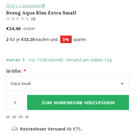
Dog's Companion®
Bezug Aqua Blau Extra Small
(0)
€24,46
€34,95
2
für je
€33,20
kaufen und
5%
sparen
Vorrat: 1
- Vor 15:00 bestellt, Versand am selben Tag
Größe:
*
ZUM WARENKORB HINZUFÜGEN
0
0
:
0
0
:
0
0
:
0
0
Kostenloser Versand
Ab €75,-