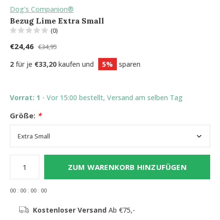
Dog's Companion®
Bezug Lime Extra Small
(0)
€24,46
€34,95
2
für je
€33,20
kaufen und
5%
sparen
Vorrat: 1
- Vor 15:00 bestellt, Versand am selben Tag
Größe:
*
ZUM WARENKORB HINZUFÜGEN
0
0
:
0
0
:
0
0
:
0
0
Kostenloser Versand
Ab €75,-