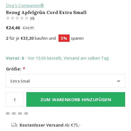
Dog's Companion®
Bezug Apfelgrün Cord Extra Small
(0)
€24,46
€34,95
2
für je
€33,20
kaufen und
5%
sparen
Vorrat: 6
- Vor 15:00 bestellt, Versand am selben Tag
Größe:
*
ZUM WARENKORB HINZUFÜGEN
0
0
:
0
0
:
0
0
:
0
0
Kostenloser Versand
Ab €75,-