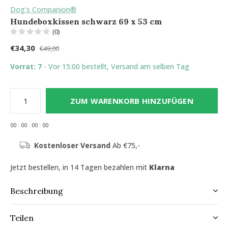
Dog's Companion®
Hundeboxkissen schwarz 69 x 53 cm
(0)
€34,30
€49,00
Vorrat: 7
- Vor 15:00 bestellt, Versand am selben Tag
ZUM WARENKORB HINZUFÜGEN
0
0
:
0
0
:
0
0
:
0
0
Kostenloser Versand
Ab €75,-
Jetzt bestellen, in 14 Tagen bezahlen mit
Klarna
Beschreibung
Teilen