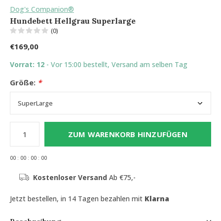
Dog's Companion®
Hundebett Hellgrau Superlarge
(0)
€169,00
Vorrat: 12
- Vor 15:00 bestellt, Versand am selben Tag
Größe:
*
ZUM WARENKORB HINZUFÜGEN
0
0
:
0
0
:
0
0
:
0
0
Kostenloser Versand
Ab €75,-
Jetzt bestellen, in 14 Tagen bezahlen mit
Klarna