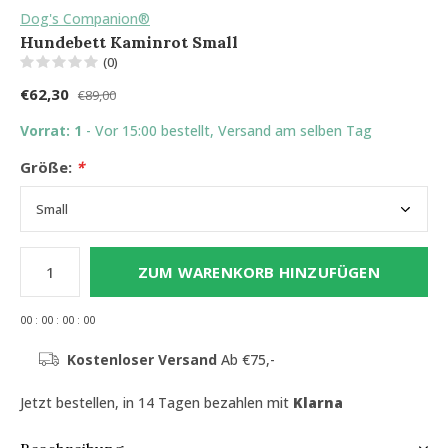
Dog's Companion®
Hundebett Kaminrot Small
(0)
€62,30
€89,00
Vorrat: 1
- Vor 15:00 bestellt, Versand am selben Tag
Größe:
*
ZUM WARENKORB HINZUFÜGEN
0
0
:
0
0
:
0
0
:
0
0
Kostenloser Versand
Ab €75,-
Jetzt bestellen, in 14 Tagen bezahlen mit
Klarna