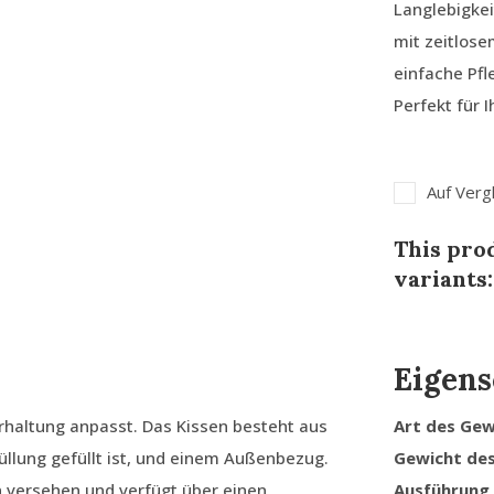
Langlebigkei
mit zeitlos
einfache Pfl
Perfekt für 
Auf Verg
This prod
variants:
Eigens
erhaltung anpasst. Das Kissen besteht aus
Art des Ge
llung gefüllt ist, und einem Außenbezug.
Gewicht de
n versehen und verfügt über einen
Ausführung