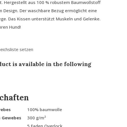
t. Hergestellt aus 100 % robustem Baumwollstoff
em Design. Der waschbare Bezug ermöglicht eine
ege. Das Kissen unterstützt Muskeln und Gelenke.
Ihren Hund!
leichsliste setzen
uct is available in the following
chaften
webes
100% baumwolle
s Gewebes
300 g/m²
5 Faden Overlock