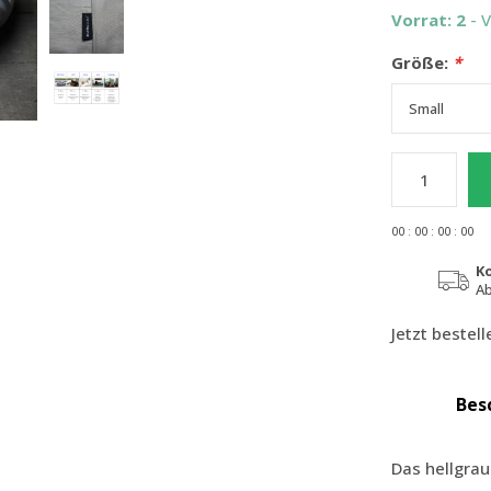
Vorrat: 2
- 
Größe:
*
0
0
:
0
0
:
0
0
:
0
0
K
Ab
Jetzt bestel
Bes
Das hellgrau