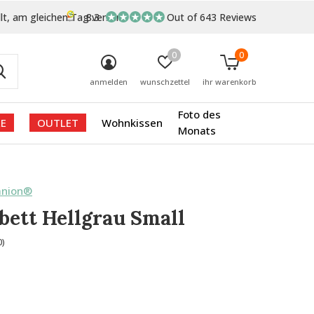
lt, am gleichen Tag versand
8.3
Out of 643 Reviews
0
0
anmelden
wunschzettel
ihr warenkorb
Foto des
E
OUTLET
Wohnkissen
Monats
anion®
ett Hellgrau Small
0)