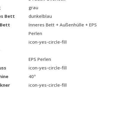
g
grau
es Bett
dunkelblau
 Bett
Inneres Bett + Außenhülle + EPS
Perlen
icon-yes-circle-fill
r
EPS Perlen
uss
icon-yes-circle-fill
hine
40º
kner
icon-yes-circle-fill