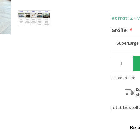
Vorrat: 2
- 
Größe:
*
0
0
:
0
0
:
0
0
:
0
0
K
Ab
Jetzt bestel
Bes