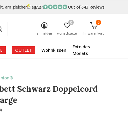
lt, am gleichen Tag versand
8.3
Out of 643 Reviews
0
0
anmelden
wunschzettel
ihr warenkorb
Foto des
E
OUTLET
Wohnkissen
Monats
anion®
bett Schwarz Doppelcord
arge
0)