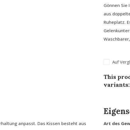
Gönnen Sie 
aus doppelt
Ruheplatz. E
Gelenkunters
Waschbarer,
Auf Verg
This prod
variants:
Eigens
erhaltung anpasst. Das Kissen besteht aus
Art des Ge