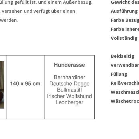
llung gefüllt ist, und einem Außenbezug.
Gewicht de
n versehen und verfügt über einen
Ausführung
 werden.
Farbe Bezu
Farbe inner
Vollständig
Beidseitig
verwendba
Füllung
Reißverschl
Waschmasc
Wäschetroc