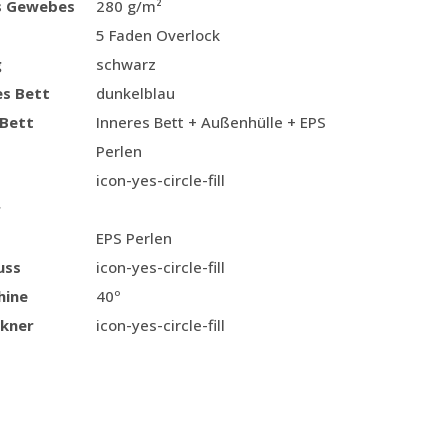
s Gewebes
280 g/m²
5 Faden Overlock
g
schwarz
es Bett
dunkelblau
 Bett
Inneres Bett + Außenhülle + EPS
Perlen
icon-yes-circle-fill
r
EPS Perlen
uss
icon-yes-circle-fill
hine
40º
kner
icon-yes-circle-fill