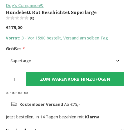
Dog's Companion®
Hundebett Rot Beschichtet Superlarge
(0)
€179,00
Vorrat: 3
- Vor 15:00 bestellt, Versand am selben Tag
Größe:
*
ZUM WARENKORB HINZUFÜGEN
0
0
:
0
0
:
0
0
:
0
0
Kostenloser Versand
Ab €75,-
Jetzt bestellen, in 14 Tagen bezahlen mit
Klarna