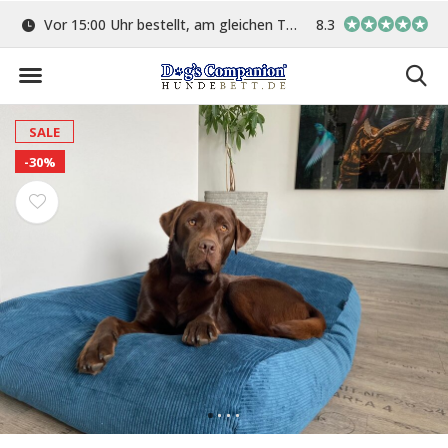
ge
Vor 15:00 Uhr bestellt, am gleichen Tag versand
8.3
In eigener Werkstat
SALE
-30%