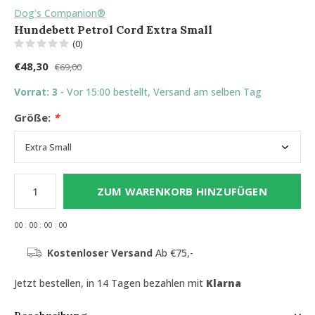
Dog's Companion®
Hundebett Petrol Cord Extra Small
(0)
€48,30
€69,00
Vorrat: 3
- Vor 15:00 bestellt, Versand am selben Tag
Größe:
*
ZUM WARENKORB HINZUFÜGEN
0
0
:
0
0
:
0
0
:
0
0
Kostenloser Versand
Ab €75,-
Jetzt bestellen, in 14 Tagen bezahlen mit
Klarna