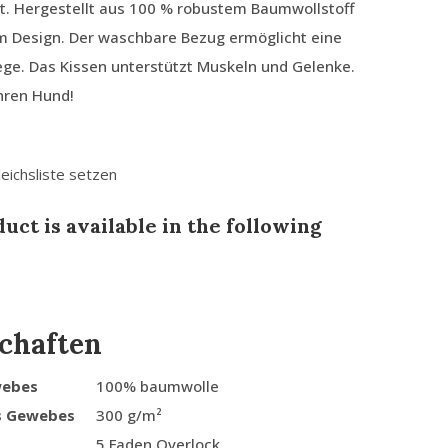
t. Hergestellt aus 100 % robustem Baumwollstoff
em Design. Der waschbare Bezug ermöglicht eine
ege. Das Kissen unterstützt Muskeln und Gelenke.
Ihren Hund!
leichsliste setzen
uct is available in the following
chaften
webes
100% baumwolle
s Gewebes
300 g/m²
5 Faden Overlock