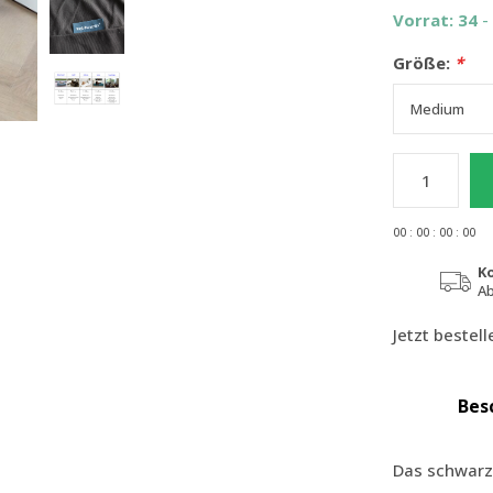
Vorrat: 34
-
Größe:
*
0
0
:
0
0
:
0
0
:
0
0
K
Ab
Jetzt bestel
Bes
Das schwarze