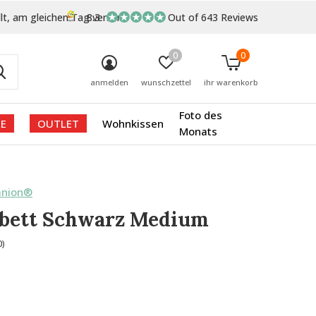
lt, am gleichen Tag versand
8.3
Out of 643 Reviews
0
0
anmelden
wunschzettel
ihr warenkorb
Foto des
E
OUTLET
Wohnkissen
Monats
anion®
bett Schwarz Medium
0)