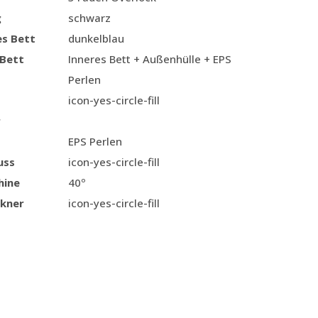
g
schwarz
es Bett
dunkelblau
 Bett
Inneres Bett + Außenhülle + EPS
Perlen
icon-yes-circle-fill
r
EPS Perlen
uss
icon-yes-circle-fill
hine
40º
kner
icon-yes-circle-fill