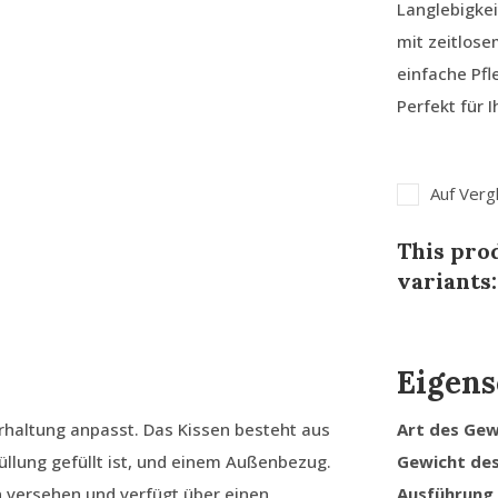
Langlebigkei
mit zeitlos
einfache Pfl
Perfekt für 
Auf Verg
This prod
variants:
Eigens
erhaltung anpasst. Das Kissen besteht aus
Art des Ge
llung gefüllt ist, und einem Außenbezug.
Gewicht de
n versehen und verfügt über einen
Ausführung