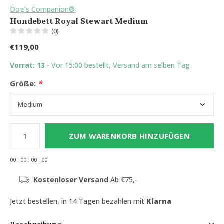
Dog's Companion®
Hundebett Royal Stewart Medium
(0)
€119,00
Vorrat: 13
- Vor 15:00 bestellt, Versand am selben Tag
Größe:
*
ZUM WARENKORB HINZUFÜGEN
0
0
:
0
0
:
0
0
:
0
0
Kostenloser Versand
Ab €75,-
Jetzt bestellen, in 14 Tagen bezahlen mit
Klarna