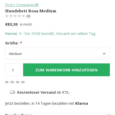
Dog's Companion®
Hundebett Rosa Medium
(0)
€83,30
€119,00
Vorrat: 1
- Vor 15:00 bestellt, Versand am selben Tag
Größe:
*
ZUM WARENKORB HINZUFÜGEN
0
0
:
0
0
:
0
0
:
0
0
Kostenloser Versand
Ab €75,-
Jetzt bestellen, in 14 Tagen bezahlen mit
Klarna