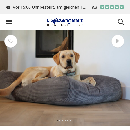
ge
Vor 15:00 Uhr bestellt, am gleichen Tag versand
8.3
In eigener Werkstat