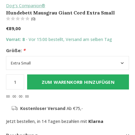
Dog's Companion®
Hundebett Mausgrau Giant Cord Extra Small
(0)
€89,00
Vorrat: 8
- Vor 15:00 bestellt, Versand am selben Tag
Größe:
*
ZUM WARENKORB HINZUFÜGEN
0
0
:
0
0
:
0
0
:
0
0
Kostenloser Versand
Ab €75,-
Jetzt bestellen, in 14 Tagen bezahlen mit
Klarna