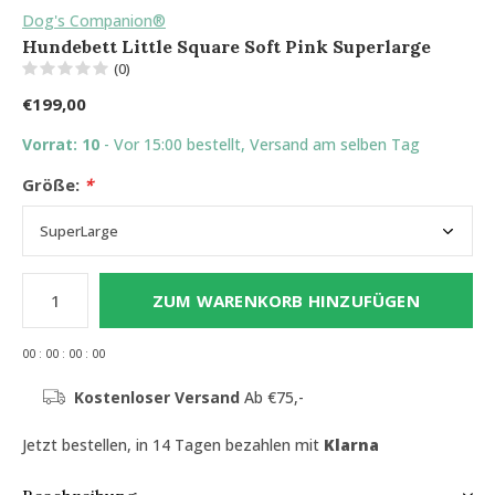
Dog's Companion®
Hundebett Little Square Soft Pink Superlarge
(0)
€199,00
Vorrat: 10
- Vor 15:00 bestellt, Versand am selben Tag
Größe:
*
ZUM WARENKORB HINZUFÜGEN
0
0
:
0
0
:
0
0
:
0
0
Kostenloser Versand
Ab €75,-
Jetzt bestellen, in 14 Tagen bezahlen mit
Klarna