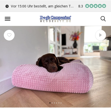
ge
Vor 15:00 Uhr bestellt, am gleichen Tag versand
8.3
In eigener Werkstat