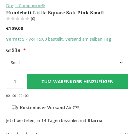
Dog's Companion®
Hundebett Little Square Soft Pink Small
(0)
€109,00
Vorrat: 5
- Vor 15:00 bestellt, Versand am selben Tag
Größe:
*
ZUM WARENKORB HINZUFÜGEN
0
0
:
0
0
:
0
0
:
0
0
Kostenloser Versand
Ab €75,-
Jetzt bestellen, in 14 Tagen bezahlen mit
Klarna