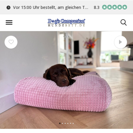
ge
Vor 15:00 Uhr bestellt, am gleichen Tag versand
8.3
In eigener Werkstat