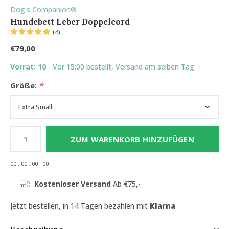
Dog's Companion®
Hundebett Leber Doppelcord
(4)
€79,00
Vorrat: 10
- Vor 15:00 bestellt, Versand am selben Tag
Größe:
*
ZUM WARENKORB HINZUFÜGEN
0
0
:
0
0
:
0
0
:
0
0
Kostenloser Versand
Ab €75,-
Jetzt bestellen, in 14 Tagen bezahlen mit
Klarna