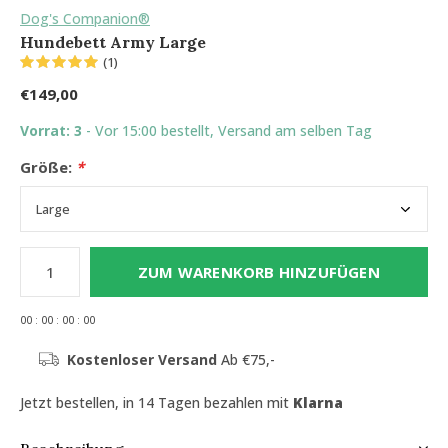
Dog's Companion®
Hundebett Army Large
(1)
€149,00
Vorrat: 3
- Vor 15:00 bestellt, Versand am selben Tag
Größe:
*
ZUM WARENKORB HINZUFÜGEN
0
0
:
0
0
:
0
0
:
0
0
Kostenloser Versand
Ab €75,-
Jetzt bestellen, in 14 Tagen bezahlen mit
Klarna