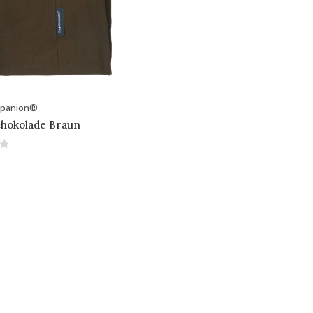
mpanion®
chokolade Braun