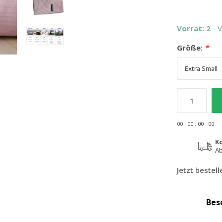
Vorrat: 2
- 
Größe:
*
0
0
:
0
0
:
0
0
:
0
0
K
Ab
Jetzt bestel
Bes