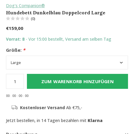
Dog's Companion®
Hundebett Dunkelblau Doppelcord Large
(0)
€159,00
Vorrat: 8
- Vor 15:00 bestellt, Versand am selben Tag
Größe:
*
ZUM WARENKORB HINZUFÜGEN
0
0
:
0
0
:
0
0
:
0
0
Kostenloser Versand
Ab €75,-
Jetzt bestellen, in 14 Tagen bezahlen mit
Klarna