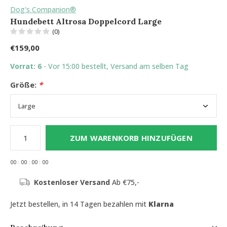
Dog's Companion®
Hundebett Altrosa Doppelcord Large
(0)
€159,00
Vorrat: 6
- Vor 15:00 bestellt, Versand am selben Tag
Größe:
*
ZUM WARENKORB HINZUFÜGEN
0
0
:
0
0
:
0
0
:
0
0
Kostenloser Versand
Ab €75,-
Jetzt bestellen, in 14 Tagen bezahlen mit
Klarna