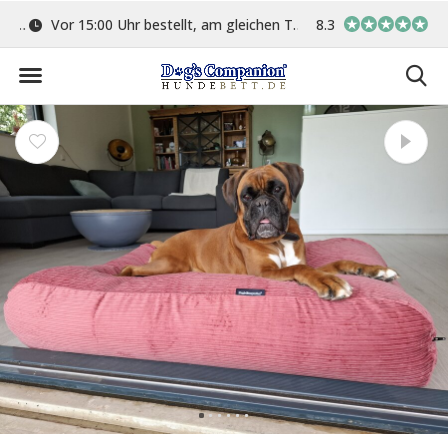
ge
Vor 15:00 Uhr bestellt, am gleichen Tag versand
8.3
In eigener Werkstat