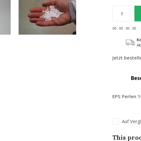
0
0
:
0
0
:
0
0
:
0
0
K
Ab
Jetzt bestel
Bes
EPS Perlen 1
Auf Verg
This prod