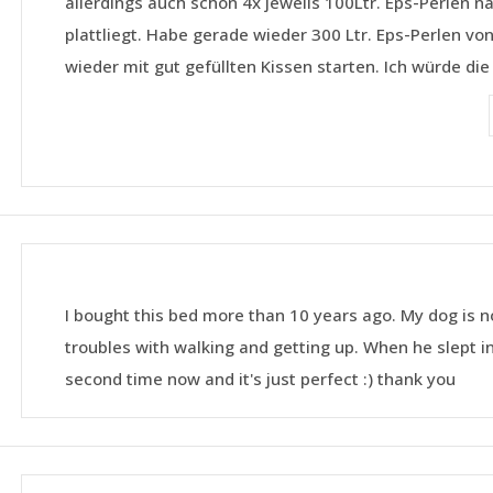
allerdings auch schon 4x jeweils 100Ltr. Eps-Perlen na
plattliegt. Habe gerade wieder 300 Ltr. Eps-Perlen v
wieder mit gut gefüllten Kissen starten. Ich würde d
I bought this bed more than 10 years ago. My dog is now
troubles with walking and getting up. When he slept in t
second time now and it's just perfect :) thank you