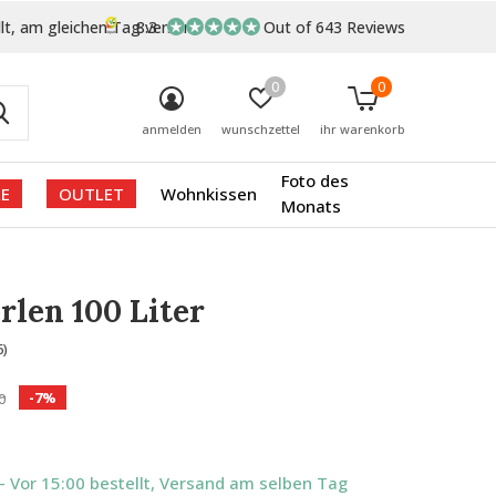
lt, am gleichen Tag versand
8.3
Out of 643 Reviews
0
0
anmelden
wunschzettel
ihr warenkorb
Foto des
E
OUTLET
Wohnkissen
Monats
rlen 100 Liter
6)
-7%
0
- Vor 15:00 bestellt, Versand am selben Tag