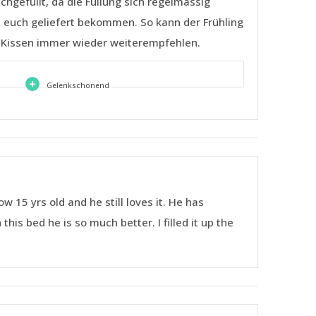
chgefüllt, da die Füllung sich regelmässig
on euch geliefert bekommen. So kann der Frühling
ie Kissen immer wieder weiterempfehlen.
+
Gelenkschonend
 15 yrs old and he still loves it. He has
his bed he is so much better. I filled it up the