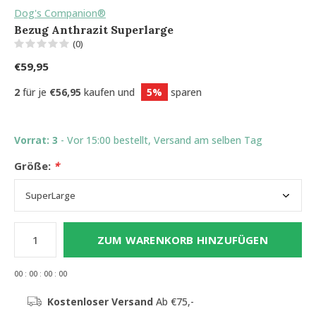
Dog's Companion®
Bezug Anthrazit Superlarge
(0)
€59,95
2
für je
€56,95
kaufen und
5%
sparen
Vorrat: 3
- Vor 15:00 bestellt, Versand am selben Tag
Größe:
*
ZUM WARENKORB HINZUFÜGEN
0
0
:
0
0
:
0
0
:
0
0
Kostenloser Versand
Ab €75,-